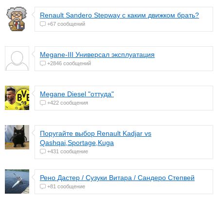
Renault Sandero Stepway с каким движком брать?
+67 сообщений
Megane-III Универсал эксплуатация
+2846 сообщений
Megane Diesel "оттуда"
+422 сообщения
Поругайте выбор Renault Kadjar vs
Qashqai,Sportage,Kuga
+431 сообщение
Рено Дастер / Сузуки Витара / Сандеро Степвей
+81 сообщение